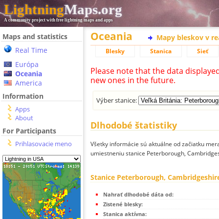
Lightning
Maps.org
A community project with free lightning maps and apps
Oceania
Maps and statistics
Mapy bleskov v r
Real Time
Blesky
Stanica
Sieť
Európa
Please note that the data displaye
Oceania
new ones in the future.
America
Information
Výber stanice:
Apps
About
Dlhodobé štatistiky
For Participants
Prihlasovacie meno
Všetky informácie sú aktuálne od začiatku mera
umiestneniu stanice Peterborough, Cambridgesh
Stanice Peterborough, Cambridgeshire
Nahrať dlhodobé dáta od:
Zistené blesky:
Stanica aktívna: