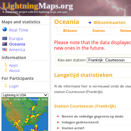
Lightning
Maps.org
A community project with free lightning maps and apps
Oceania
Maps and statistics
Bliksemkaarten
Real Time
Bliksem
Station
Netwe
Europa
Please note that the data displaye
Oceania
new ones in the future.
America
Information
Kies een station:
Apps
About
Langetijd statistieken
For Participants
Login
Al de informatie hier is vernieuwd sinds de sta
station Courtesoun (Frankrijk).
Station Courtesoun (Frankrijk)
Neemt de volledige gegevens op sinds:
Inslagen gedetecteerd:
Station actief: