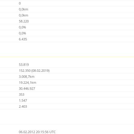
0
0,0km
0,0km
58.220
0,0%
0,0%
6.435
53.819
152.350 (08.02.2019)
3.008,7km
19.224,1km
30.446.927
353
1.547
2.403
06.02.2012 20:15:56 UTC