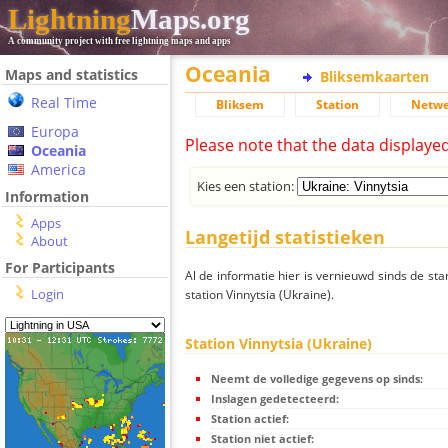
Lightning
Maps.org
A community project with free lightning maps and apps
Oceania
Maps and statistics
Bliksemkaarten
Real Time
Bliksem
Station
Netwe
Europa
Please note that the data displaye
Oceania
America
Kies een station:
Information
Apps
Langetijd statistieken
About
For Participants
Al de informatie hier is vernieuwd sinds de sta
Login
station Vinnytsia (Ukraine).
Station Vinnytsia (Ukraine)
Neemt de volledige gegevens op sinds:
Inslagen gedetecteerd:
Station actief:
Station niet actief: