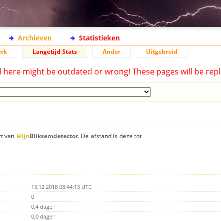
Archieven
Statistieken
rk
Langetijd Stats
Ander
Uitgebreid
d here might be outdated or wrong! These pages will be repl
rt van
Mijn
Bliksemdetector
. De afstand is deze tot
13.12.2018 08:44:13 UTC
0
0,4 dagen
0,0 dagen