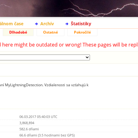
eálnom čase
Archív
Štatistiky
Dlhodobé
Ostatné
Pokročilé
d here might be outdated or wrong! These pages will be repl
ní MyLightningDetection. Vzdialenosti sa vzťahujú k
06.03.2017 05:40:03 UTC
3,868,894
582.6 dňami
66.6 dňami (3.5 hodinami bez GPS)