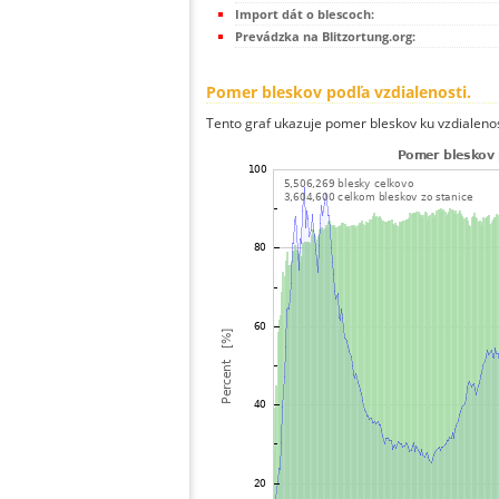
Import dát o blescoch:
Prevádzka na Blitzortung.org:
Pomer bleskov podľa vzdialenosti.
Tento graf ukazuje pomer bleskov ku vzdialenos