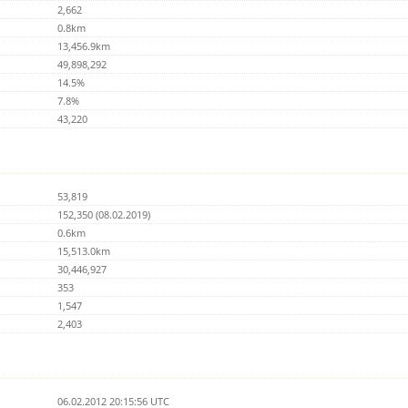
2,662
0.8km
13,456.9km
49,898,292
14.5%
7.8%
43,220
53,819
152,350 (08.02.2019)
0.6km
15,513.0km
30,446,927
353
1,547
2,403
06.02.2012 20:15:56 UTC