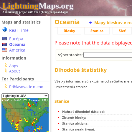
Lightning
Maps.org
A community project with free lightning maps and apps
Oceania
Maps and statistics
Mapy bleskov v r
Real Time
Blesky
Stanica
Sieť
Európa
Please note that the data displaye
Oceania
America
Výber stanice:
Information
Apps
Dlhodobé štatistiky
About
For Participants
Všetky informácie sú aktuálne od začiatku mera
Prihlasovacie meno
umiestneniu stanice .
Stanice
Nahrať dlhodobé dáta od:
Zistené blesky:
Stanica aktívna:
Stanica neakrtívnaí: