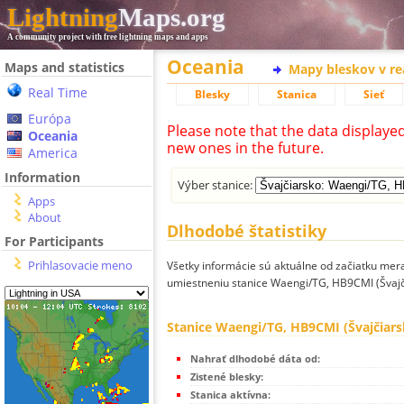
Lightning
Maps.org
A community project with free lightning maps and apps
Oceania
Maps and statistics
Mapy bleskov v r
Real Time
Blesky
Stanica
Sieť
Európa
Please note that the data displaye
Oceania
new ones in the future.
America
Information
Výber stanice:
Apps
About
Dlhodobé štatistiky
For Participants
Prihlasovacie meno
Všetky informácie sú aktuálne od začiatku mera
umiestneniu stanice Waengi/TG, HB9CMI (Švajč
Stanice Waengi/TG, HB9CMI (Švajčiars
Nahrať dlhodobé dáta od:
Zistené blesky:
Stanica aktívna: