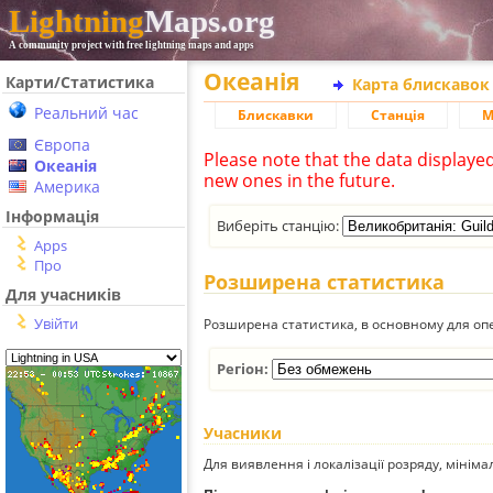
Lightning
Maps.org
A community project with free lightning maps and apps
Океанія
Карти/Статистика
Карта блискавок
Реальний час
Блискавки
Станція
М
Європа
Please note that the data displaye
Океанія
new ones in the future.
Америка
Інформація
Виберіть станцію:
Apps
Про
Розширена статистика
Для учасників
Увійти
Розширена статистика, в основному для опе
Регіон:
Учасники
Для виявлення і локалізації розряду, мінім