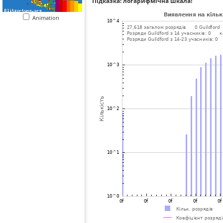
Підказка: логарифмічна шкала!
Animation