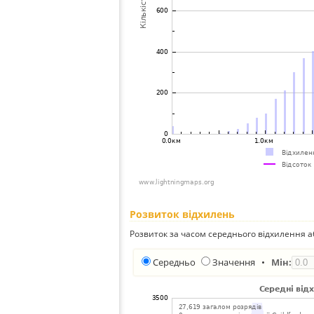
Розвиток відхилень
Розвиток за часом середнього відхилення а
Середньо
Значення
•
Мін: