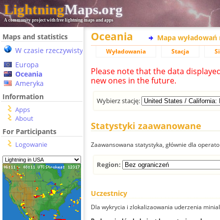
Lightning
Maps.org
A community project with free lightning maps and apps
Oceania
Maps and statistics
Mapa wyładowań 
W czasie rzeczywistym
Wyładowania
Stacja
S
Europa
Please note that the data displaye
Oceania
new ones in the future.
Ameryka
Information
Wybierz stację:
Apps
About
Statystyki zaawanowane
For Participants
Logowanie
Zaawansowana statystyka, głównie dla operator
Region:
Uczestnicy
Dla wykrycia i zlokalizaowania uderzenia minial