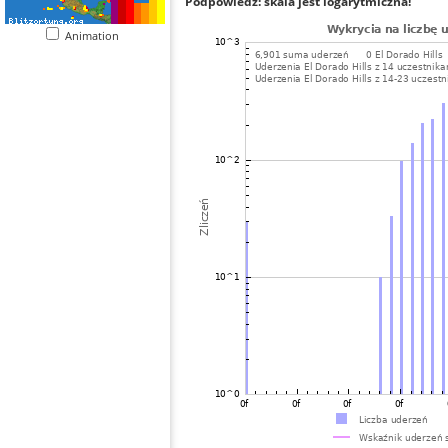
Podpowiedź: skala jest logarytmiczna!
Animation