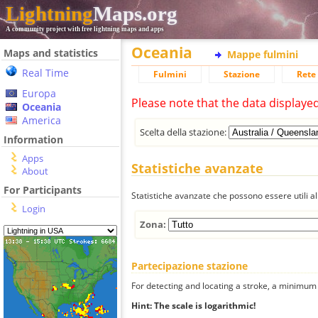
Lightning
Maps.org
A community project with free lightning maps and apps
Oceania
Maps and statistics
Mappe fulmini
Real Time
Fulmini
Stazione
Rete 
Europa
Please note that the data displaye
Oceania
America
Scelta della stazione:
Information
Apps
Statistiche avanzate
About
For Participants
Statistiche avanzate che possono essere utili all
Login
Zona:
Partecipazione stazione
For detecting and locating a stroke, a minimum o
Hint: The scale is logarithmic!