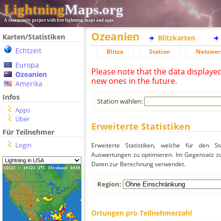
Lightning
Maps.org
A community project with free lightning maps and apps
Ozeanien
Karten/Statistiken
Blitzkarten
Echtzeit
Blitze
Station
Netzwer
Europa
Please note that the data displaye
Ozeanien
new ones in the future.
Amerika
Infos
Station wählen:
Apps
Über
Erweiterte Statistiken
Für Teilnehmer
Login
Erweiterte Statistiken, welche für den St
Auswertungen zu optimieren. Im Gegensatz zu
Daten zur Berechnung verwendet.
Region:
Ortungen pro Teilnehmerzahl