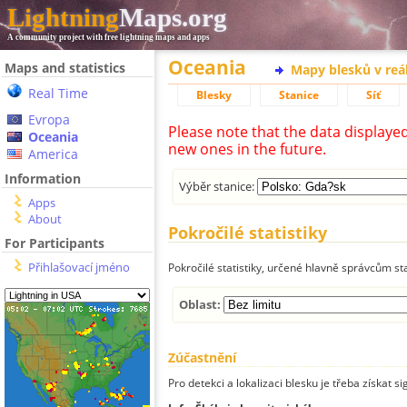
Lightning
Maps.org
A community project with free lightning maps and apps
Oceania
Maps and statistics
Mapy blesků v reá
Real Time
Blesky
Stanice
Síť
Evropa
Please note that the data displaye
Oceania
new ones in the future.
America
Information
Výběr stanice:
Apps
About
Pokročilé statistiky
For Participants
Přihlašovací jméno
Pokročilé statistiky, určené hlavně správcům st
Oblast:
Zúčastnění
Pro detekci a lokalizaci blesku je třeba získat si