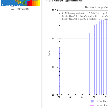
Info: Škála je logaritmická!
Animation