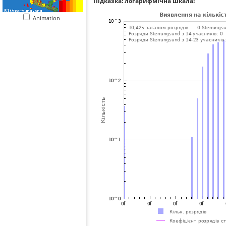
Підказка: логарифмічна шкала!
Animation