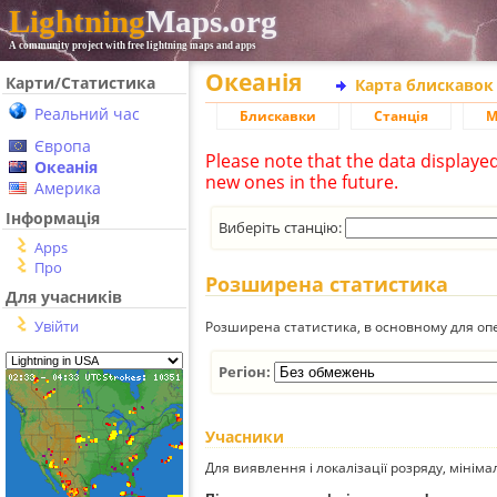
Lightning
Maps.org
A community project with free lightning maps and apps
Океанія
Карти/Статистика
Карта блискавок
Реальний час
Блискавки
Станція
М
Європа
Please note that the data displaye
Океанія
new ones in the future.
Америка
Інформація
Виберіть станцію:
Apps
Про
Розширена статистика
Для учасників
Увійти
Розширена статистика, в основному для опе
Регіон:
Учасники
Для виявлення і локалізації розряду, мінім