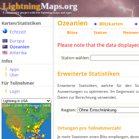
Lightning
Maps.org
A community project with free lightning maps and apps
Ozeanien
Karten/Statistiken
Blitzkarten
Echtzeit
Blitze
Station
Netzwer
Europa
Please note that the data displaye
Ozeanien
Amerika
Station wählen:
Infos
Apps
Erweiterte Statistiken
Über
Für Teilnehmer
Erweiterte Statistiken, welche für den St
Login
Auswertungen zu optimieren. Im Gegensatz zu
Daten zur Berechnung verwendet.
Region:
Ortungen pro Teilnehmerzahl
Je mehr Stationen einen Blitz empfangen, desto