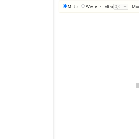
Mittel
Werte
•
Min:
Ma