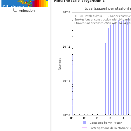
Hint: The scale is logarithmic!
Animation