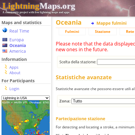
Lightning
Maps.org
A community project with free lightning maps and apps
Oceania
Maps and statistics
Mappe fulmini
Real Time
Fulmini
Stazione
Rete 
Europa
Please note that the data displaye
Oceania
new ones in the future.
America
Information
Scelta della stazione:
Apps
About
Statistiche avanzate
For Participants
Login
Statistiche avanzate che possono essere utili all
Zona:
Partecipazione stazione
For detecting and locating a stroke, a minimum o