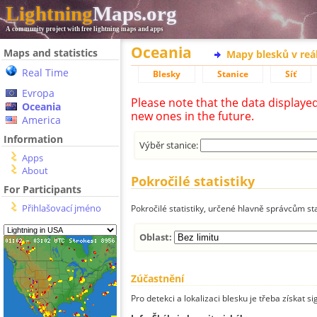
Lightning
Maps.org
A community project with free lightning maps and apps
Oceania
Maps and statistics
Mapy blesků v reá
Real Time
Blesky
Stanice
Síť
Evropa
Please note that the data displaye
Oceania
new ones in the future.
America
Information
Výběr stanice:
Apps
About
Pokročilé statistiky
For Participants
Přihlašovací jméno
Pokročilé statistiky, určené hlavně správcům st
Oblast:
Zúčastnění
Pro detekci a lokalizaci blesku je třeba získat si