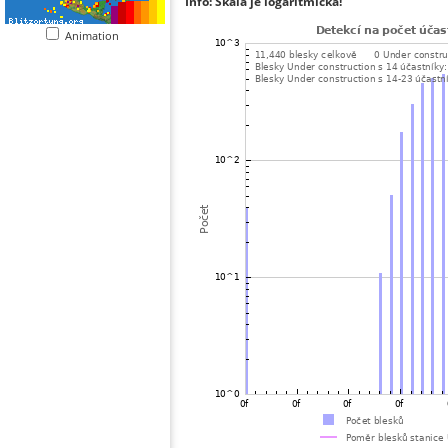
Info: Škála je logaritmická!
Animation