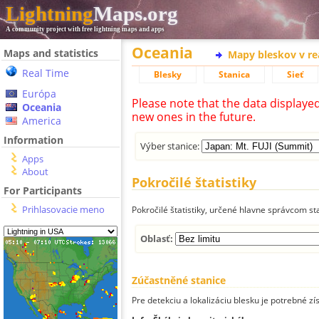
Lightning
Maps.org
A community project with free lightning maps and apps
Oceania
Maps and statistics
Mapy bleskov v r
Real Time
Blesky
Stanica
Sieť
Európa
Please note that the data displaye
Oceania
new ones in the future.
America
Information
Výber stanice:
Apps
About
Pokročilé štatistiky
For Participants
Prihlasovacie meno
Pokročilé štatistiky, určené hlavne správcom st
Oblasť:
Zúčastněné stanice
Pre detekciu a lokalizáciu blesku je potrebné zí