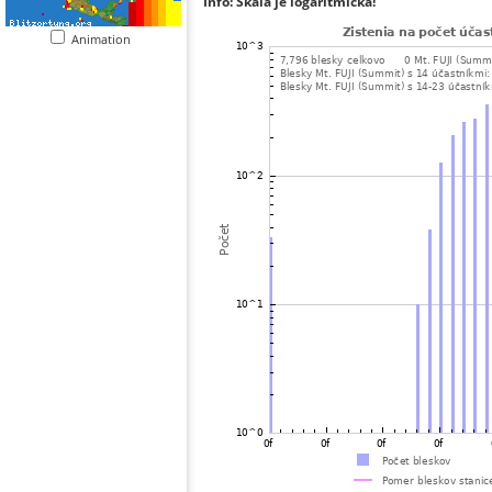
Info: Škála je logaritmická!
Animation