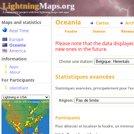
Lightning
Maps.org
A community project with free lightning maps and apps
Oceania
Maps and statistics
Cartes
Arc
Real Time
Foudre
Station
Réseau
Europe
Please note that the data displaye
Oceania
new ones in the future.
America
Information
Choisir une station:
Apps
About
Statistiques avancées
For Participants
Identifiant
Statistiques avancées, principalement pour l'exp
Région:
Participants
Pour détecter et localiser la foudre, un minimum