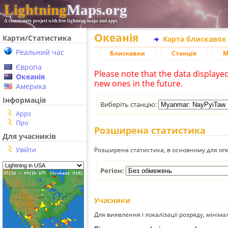
Lightning
Maps.org
A community project with free lightning maps and apps
Океанія
Карти/Статистика
Карта блискавок
Реальний час
Блискавки
Станція
М
Європа
Please note that the data displaye
Океанія
new ones in the future.
Америка
Інформація
Виберіть станцію:
Apps
Про
Розширена статистика
Для учасників
Увійти
Розширена статистика, в основному для опе
Регіон:
Учасники
Для виявлення і локалізації розряду, мінім