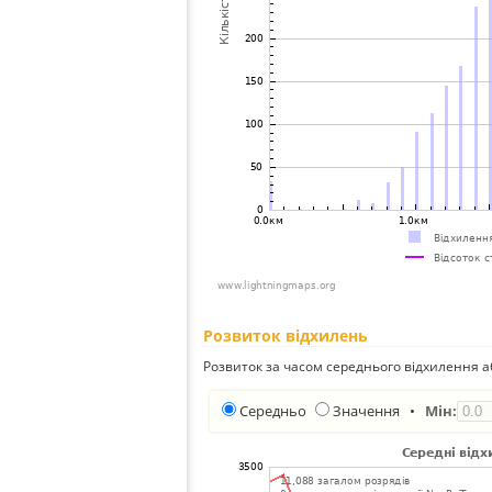
Розвиток відхилень
Розвиток за часом середнього відхилення а
Середньо
Значення
•
Мін: