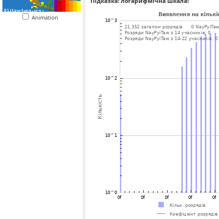
Підказка: логарифмічна шкала!
Animation