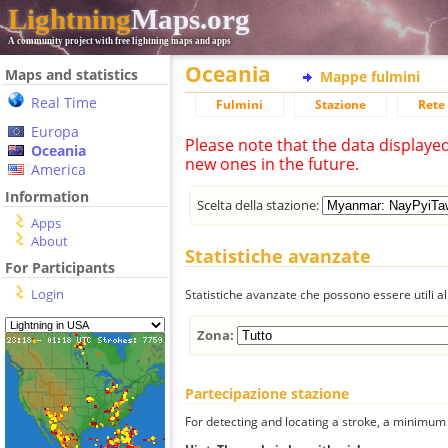
Lightning
Maps.org
A community project with free lightning maps and apps
Oceania
Maps and statistics
Mappe fulmini
Real Time
Fulmini
Stazione
Rete 
Europa
Please note that the data displaye
Oceania
new ones in the future.
America
Information
Scelta della stazione:
Apps
About
Statistiche avanzate
For Participants
Login
Statistiche avanzate che possono essere utili all
Zona:
Partecipazione stazione
For detecting and locating a stroke, a minimum o