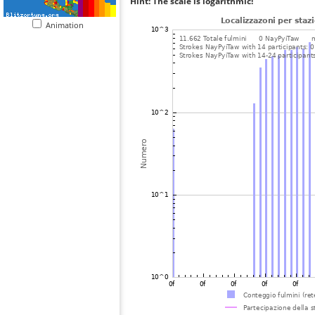
Hint: The scale is logarithmic!
Animation