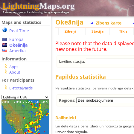
Lightning
Maps.org
A community project with free lightning maps and apps
Okeānija
Maps and statistics
Zibens karte
Real Time
Zibeņi
Stacija
Tīkls
Europa
Please note that the data displaye
Okeānija
new ones in the future.
Amerika
Information
Izvēlies staciju:
Apps
About
Papildus statistika
For Participants
Lietotājvārds
Perspektīvā statistika, pārsvarā noderīga detek
Reģions:
Dalībnieki
Lai detektētu zibens izlādi un noteiktu tā ģeogr
uztver doto signālu.