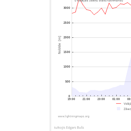
tulkojis Edgars Bušs