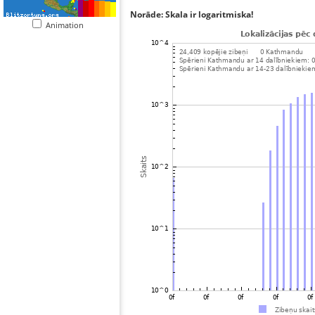
Norāde: Skala ir logaritmiska!
Animation