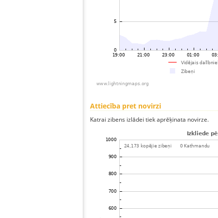
Attiecība pret novirzi
Katrai zibens izlādei tiek aprēķinata novirze.