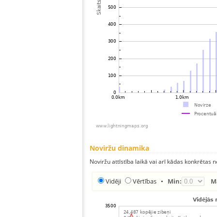
Noviržu dinamika
Noviržu attīstība laikā vai arī kādas konkrētas no
Vidēji
Vērtības
•
Min:
M