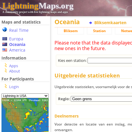
Lightning
Maps.org
A community project with free lightning maps and apps
Oceania
Maps and statistics
Bliksemkaarten
Real Time
Bliksem
Station
Netwe
Europa
Please note that the data displaye
Oceania
new ones in the future.
America
Information
Kies een station:
Apps
About
Uitgebreide statistieken
For Participants
Login
Uitgebreide statistieken, voornamelijk voor de s
Regio:
Deelnemers
Voor detectie en locatie van een inslag, 
ontvangen.