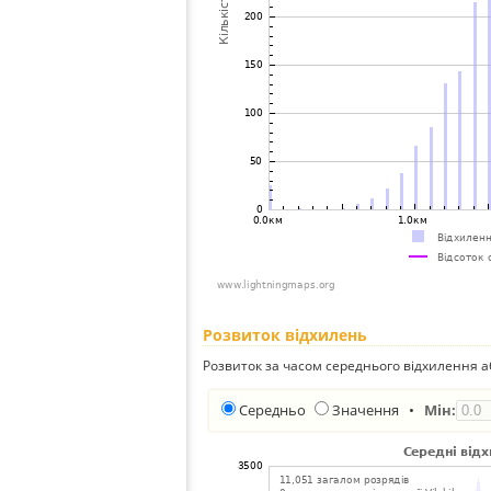
Розвиток відхилень
Розвиток за часом середнього відхилення а
Середньо
Значення
•
Мін: