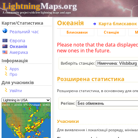
Lightning
Maps.org
A community project with free lightning maps and apps
Океанія
Карти/Статистика
Карта блискавок
Реальний час
Блискавки
Станція
М
Європа
Please note that the data displaye
Океанія
new ones in the future.
Америка
Інформація
Виберіть станцію:
Apps
Про
Розширена статистика
Для учасників
Увійти
Розширена статистика, в основному для опе
Регіон:
Учасники
Для виявлення і локалізації розряду, мінім