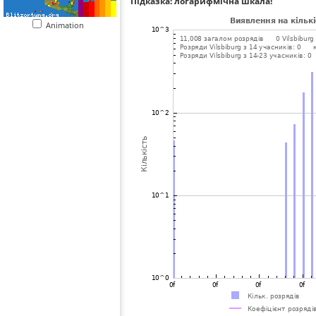
Підказка: логарифмічна шкала!
Animation