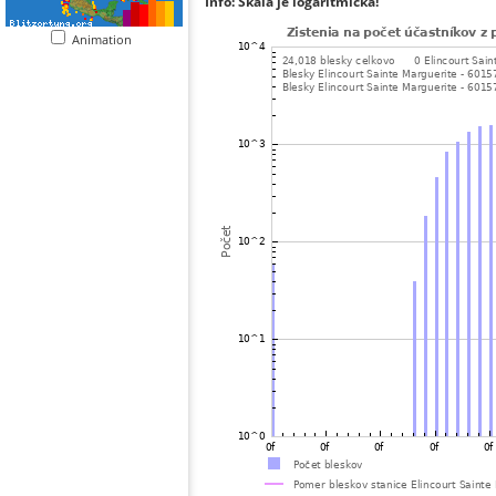
Info: Škála je logaritmická!
Animation