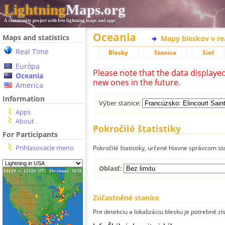
Lightning
Maps.org
A community project with free lightning maps and apps
Oceania
Maps and statistics
Mapy bleskov v r
Real Time
Blesky
Stanica
Sieť
Európa
Please note that the data displaye
Oceania
new ones in the future.
America
Information
Výber stanice:
Apps
About
Pokročilé štatistiky
For Participants
Prihlasovacie meno
Pokročilé štatistiky, určené hlavne správcom st
Oblasť:
Zúčastněné stanice
Pre detekciu a lokalizáciu blesku je potrebné zí