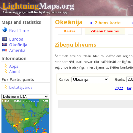
Lightning
Maps.org
A community project with free lightning maps and apps
Okeānija
Maps and statistics
Zibens karte
Real Time
Kartes
Zibeņu blīvums
Europa
Zibeņu blīvums
Okeānija
Amerika
Šeit tiek attēloti izlāžu blīvumi dažādiem reģion
Information
standartizēti, dati nevar tikt salīdzināti ar ilg
Apps
reģionos ir atšķirīgs. Ir iespējams izvēlēties konkrē
About
For Participants
Karte:
Gads:
Lietotājvārds
2022
Jan