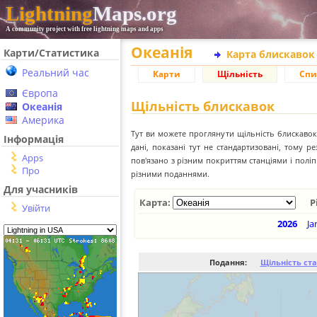
Lightning
Maps.org
A community project with free lightning maps and apps
Океанія
Карти/Статистика
Карта блискавок
Реальний час
Карти
Щільність
Спи
Європа
Щільність блискавок
Океанія
Америка
Тут ви можете проглянути щільність блискавок 
Інформація
дані, показані тут не стандартизовані, тому 
Apps
пов'язано з різним покриттям станціями і пол
Про
різними поданнями.
Для учасників
Карта:
Р
Увійти
2026
Ja
Подання:
Щільність ст