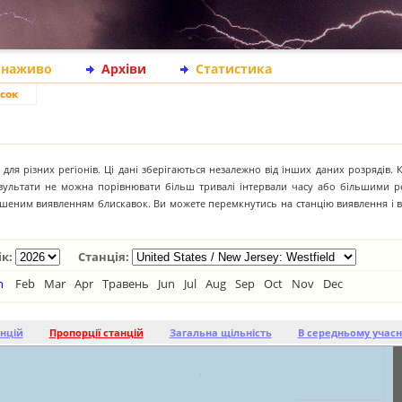
 наживо
Архіви
Статистика
сок
для різних регіонів. Ці дані зберігаються незалежно від інших даних розрядів. 
результати не можна порівнювати більш тривалі інтервали часу або більшими р
іпшеним виявленням блискавок. Ви можете перемкнутись на станцію виявлення і 
ік:
Станція:
n
Feb
Mar
Apr
Травень
Jun
Jul
Aug
Sep
Oct
Nov
Dec
анцій
Пропорції станцій
Загальна щільність
В середньому учасн