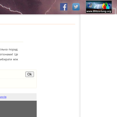
Кілька порад:
егіонами! Це
вибирати між
иків