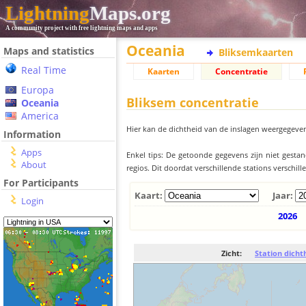
Lightning
Maps.org
A community project with free lightning maps and apps
Oceania
Maps and statistics
Bliksemkaarten
Real Time
Kaarten
Concentratie
Europa
Bliksem concentratie
Oceania
America
Hier kan de dichtheid van de inslagen weergegeven
Information
Apps
Enkel tips: De getoonde gegevens zijn niet gesta
About
regios. Dit doordat verschillende stations verschi
For Participants
Kaart:
Jaar:
Login
2026
Zicht:
Station dicht