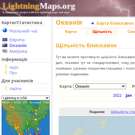
Lightning
Maps.org
A community project with free lightning maps and apps
Океанія
Карти/Статистика
Карта блискавок
Реальний час
Карти
Щільність
Спи
Європа
Щільність блискавок
Океанія
Америка
Тут ви можете проглянути щільність блискавок 
Інформація
дані, показані тут не стандартизовані, тому 
Apps
пов'язано з різним покриттям станціями і пол
Про
різними поданнями.
Для учасників
Карта:
Р
Увійти
2022
Jan
Подання:
Щільність ст