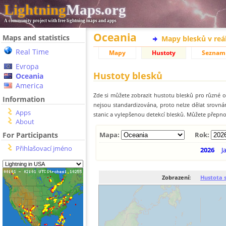
Lightning
Maps.org
A community project with free lightning maps and apps
Oceania
Maps and statistics
Mapy blesků v reá
Real Time
Mapy
Hustoty
Seznam
Evropa
Hustoty blesků
Oceania
America
Zde si můžete zobrazit hustotu blesků pro různé ob
Information
nejsou standardizována, proto nelze dělat srovn
Apps
stanic a vylepšenou detekcí blesků. Můžete přepnou
About
For Participants
Mapa:
Rok:
Přihlašovací jméno
2026
J
Zobrazení:
Hustota 