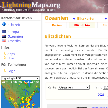
Lightning
Maps.org
A community project with free lightning maps and apps
Ozeanien
Karten/Statistiken
Blitzkarten
Echtzeit
Karten
Blitzdichte
Blit
Europa
Blitzdichten
Ozeanien
Amerika
Für verschiedene Regionen können hier die Blitzdi
Infos
die Dichten separat gespeichert werden. Die Blit
Apps
angegebenen Daten mehr oder weniger stark von der
Über
immer weiter optimiert werden und somit immer me
von daher nicht immer sinnvoll. Innerhalb einer
Für Teilnehmer
dagegen sehr gut möglich. Bei der Auswahl einer Or
Login
anzeigen, d.h. die Regionen in denen die Stati
Station sowie auf atmosphärische Einflüsse geben.
Karte:
Jahr:
2026
Ansicht:
Blitzdichte S