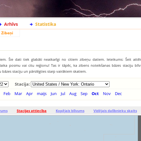
Arhīvs
Statistika
Zibeņi
iem. Šie dati tiek glabāti neatkarīgi no citiem zibeņu datiem. Ieteikums: Šeit attēl
āku laika posmu vai citu reģionu! Tas ir tāpēc, ka zibens noteikšanas bāzes staciju b
tu bāzes staciju un pārslēgties starp vairākiem skatiem.
Stacija:
Feb
Mar
Apr
maijs
Jun
Jul
Aug
Sep
Oct
Nov
Dec
īvums
Stacijas attiecība
Kopējais blīvums
Vidējais dalībnieku skaits