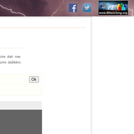
otie dati nav
līvums dažādos