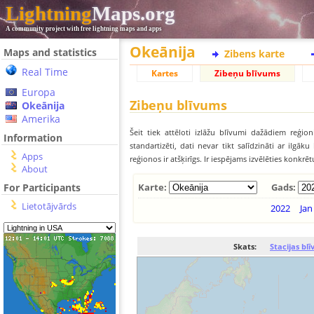
Lightning
Maps.org
A community project with free lightning maps and apps
Okeānija
Maps and statistics
Zibens karte
Real Time
Kartes
Zibeņu blīvums
Europa
Zibeņu blīvums
Okeānija
Amerika
Šeit tiek attēloti izlāžu blīvumi dažādiem reģion
Information
standartizēti, dati nevar tikt salīdzināti ar ilg
Apps
reģionos ir atšķirīgs. Ir iespējams izvēlēties konkrē
About
For Participants
Karte:
Gads:
Lietotājvārds
2022
Jan
Skats:
Stacijas bl