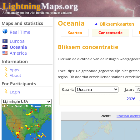
Lightning
Maps.org
A community project with free lightning maps and apps
Oceania
Maps and statistics
Bliksemkaarten
Real Time
Kaarten
Concentratie
Europa
Bliksem concentratie
Oceania
America
Hier kan de dichtheid van de inslagen weergegeven
Information
Apps
Enkel tips: De getoonde gegevens zijn niet gesta
About
regios. Dit doordat verschillende stations verschi
For Participants
Kaart:
Jaar:
Login
2026
Zicht:
Station dicht