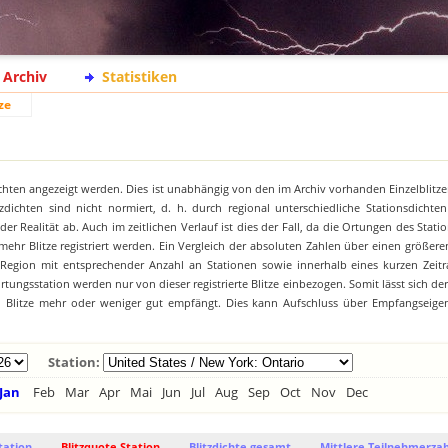
Archiv
Statistiken
ze
chten angezeigt werden. Dies ist unabhängig von den im Archiv vorhanden Einzelblitze
zdichten sind nicht normiert, d. h. durch regional unterschiedliche Stationsdichte
 Realität ab. Auch im zeitlichen Verlauf ist dies der Fall, da die Ortungen des Stat
hr Blitze registriert werden. Ein Vergleich der absoluten Zahlen über einen größeren
 Region mit entsprechender Anzahl an Stationen sowie innerhalb eines kurzen Zeitr
tungsstation werden nur von dieser registrierte Blitze einbezogen. Somit lässt sich de
on Blitze mehr oder weniger gut empfängt. Dies kann Aufschluss über Empfangseige
Station:
Jan
Feb
Mar
Apr
Mai
Jun
Jul
Aug
Sep
Oct
Nov
Dec
tation
Blitzquote Station
Blitzdichte gesamt
Mittlere Teilnehmerzah