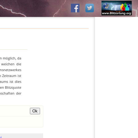
n möglich, da
n weichen die
ionsnetzwerkes
 Zeitraum ist
aums ist dies
ren Blitzquote
nschaften der
l