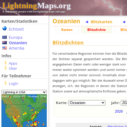
Lightning
Maps.org
A community project with free lightning maps and apps
Ozeanien
Karten/Statistiken
Blitzkarten
Echtzeit
Karten
Blitzdichte
Blit
Europa
Blitzdichten
Ozeanien
Amerika
Für verschiedene Regionen können hier die Blitzdi
Infos
die Dichten separat gespeichert werden. Die Blit
Apps
angegebenen Daten mehr oder weniger stark von der
Über
immer weiter optimiert werden und somit immer me
von daher nicht immer sinnvoll. Innerhalb einer
Für Teilnehmer
dagegen sehr gut möglich. Bei der Auswahl einer Or
Login
anzeigen, d.h. die Regionen in denen die Stati
Station sowie auf atmosphärische Einflüsse geben.
Karte:
Jahr:
2026
Ansicht:
Blitzdichte S