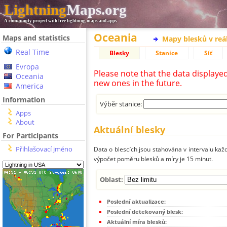
Lightning
Maps.org
A community project with free lightning maps and apps
Oceania
Maps and statistics
Mapy blesků v reá
Real Time
Blesky
Stanice
Síť
Evropa
Please note that the data displaye
Oceania
new ones in the future.
America
Information
Výběr stanice:
Apps
About
Aktuální blesky
For Participants
Přihlašovací jméno
Data o blescích jsou stahována v intervalu každ
výpočet poměru blesků a míry je 15 minut.
Oblast:
Poslední aktualizace:
Poslední detekovaný blesk:
Aktuální míra blesků: