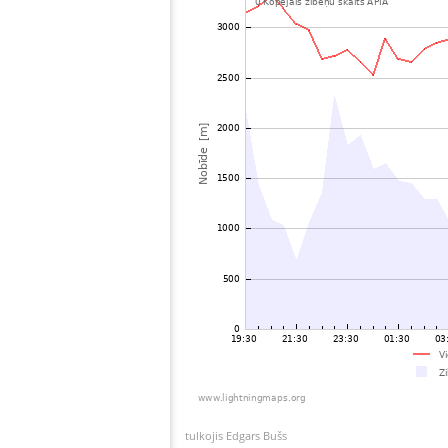
tulkojis Edgars Bušs