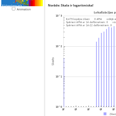
Norāde: Skala ir logaritmiska!
Animation