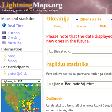
Lightning
Maps.org
A community project with free lightning maps and apps
Okeānija
Maps and statistics
Zibens karte
Real Time
Zibeņi
Stacija
Tīkls
Europa
Please note that the data displaye
Okeānija
new ones in the future.
Amerika
Information
Izvēlies staciju:
Apps
About
Papildus statistika
For Participants
Lietotājvārds
Perspektīvā statistika, pārsvarā noderīga detek
Reģions:
Dalībnieki
Lai detektētu zibens izlādi un noteiktu tā ģeogr
uztver doto signālu.