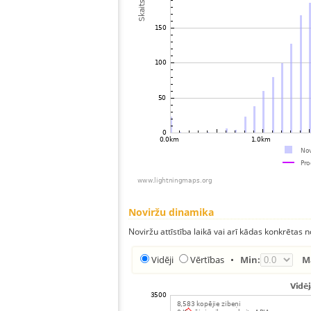
Noviržu dinamika
Noviržu attīstība laikā vai arī kādas konkrētas no
Vidēji
Vērtības
•
Min:
M