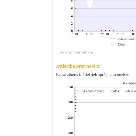
Attiecība pret novirzi
Katrai zibens izlādei tiek aprēķinata novirze.