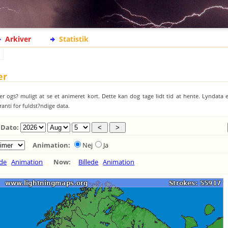
Arkiver
Statistik
er
er ogs? muligt at se et animeret kort. Dette kan dog tage lidt tid at hente. Lyndata er
ranti for fuldst?ndige data.
Dato:
Animation:
Nej
Ja
ede
Animation
Now:
Billede
Animation