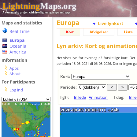
Lightning
Maps.org
A community project with free lightning maps and apps
Europa
Maps and statistics
Live lynkort
Real Time
Kort
Afvigelser
Liste
Europa
Lyn arkiv: Kort og animation
Oceania
America
Her vises lyn for hverdag p? forskellige kort. Det 
Information
perioden 18-03-2021 til 06-08-2026. Det er ingen ga
Apps
About
Kort:
For Participants
Periode:
Log ind
I g?r:
Billede
Animation
I dag:
Bill