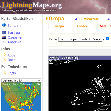
Lightning
Maps.org
A community project with free lightning maps and apps
Europa
Karten/Statistiken
Blitzkarten
Echtzeit
Europa
Länder
Satellit
Europa
Ozeanien
Karte:
•
Amerika
Infos
Apps
Über
Für Teilnehmer
Login