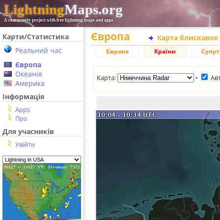
Lightning
Maps.org
A community project with free lightning maps and apps
Європа
Карти/Статистика
Карта блискавок
Реальний час
Європа
Країни
Супу
Європа
Океанія
Карта:
•
Ав
Америка
Інформація
Apps
Про
Для учасників
Увійти