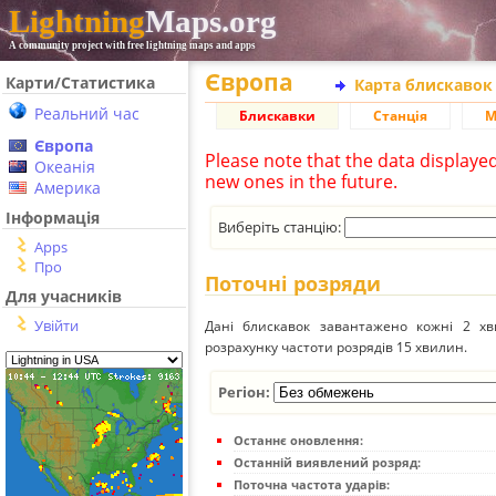
Lightning
Maps.org
A community project with free lightning maps and apps
Європа
Карти/Статистика
Карта блискавок
Реальний час
Блискавки
Станція
М
Європа
Please note that the data displaye
Океанія
new ones in the future.
Америка
Інформація
Виберіть станцію:
Apps
Про
Поточні розряди
Для учасників
Увійти
Дані блискавок завантажено кожні 2 хвил
розрахунку частоти розрядів 15 хвилин.
Регіон:
Останнє оновлення:
Останній виявлений розряд:
Поточна частота ударів: