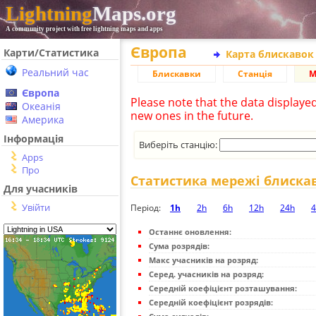
Lightning
Maps.org
A community project with free lightning maps and apps
Європа
Карти/Статистика
Карта блискавок
Реальний час
Блискавки
Станція
М
Європа
Please note that the data displaye
Океанія
new ones in the future.
Америка
Інформація
Виберіть станцію:
Apps
Про
Статистика мережі блиска
Для учасників
Увійти
Період:
1h
2h
6h
12h
24h
4
Останнє оновлення:
Сума розрядів:
Макс учасників на розряд:
Серед. учасників на розряд:
Середній коефіцієнт розташування:
Середній коефіцієнт розрядів: