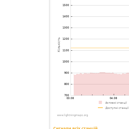
73
19.5
Угорщина
Nagy-Hi
74
19.5
Польща
Sosnowi
75
10.4
Угорщина
AnnavÃ¶
76
19.5
Словаччина
Handlov
77
19.5
Польща
Pszczyn
78
19.5
Латвія
Ikskile
79
10.4
Польща
CzÄstoc
80
19.1
Естонія
Valga
81
19.3
Греція
Pamvotis
82
19.5
Латвія
Inciems
83
19.1
Польща
ÅÃ³dÅº,
84
19.5
Польща
KoszÄci
85
19.5
Угорщина
Old
86
19.5
Польща
Jankowi
87
19.5
Угорщина
Bodajk
88
19.3
Греція
Roustika
89
19.3
Словаччина
Velky La
90
19.4
Естонія
Alatskivi
91
10.4
Польща
Jaworzn
92
19.5
Греція
Voutsara
93
19.5
Угорщина
Bakonys
94
19.4
Польща
Wynki, g
95
19.3
Russland
Saint-Pe
96
19.3
Угорщина
VeszprÃ
97
19.5
Польща
Borki Dru
98
10.4
Греція
Igoumeni
99
19.5
Греція
Kalamat
100
19.5
Греція
Pyrgos Il
Сигнали всіх станцій