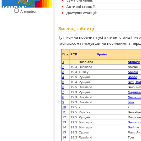
Сума сигналів:
Активні станції:
Animation
Доступні станції:
Вигляд таблиці
Тут можна побачити усі активні станції ме
таблицю, натиснувши на посилання в перш
Поз.
PCB
Країна
1
Russland
Armavir
2
19.3
Russland
Nalchik
3
19.3
Turkey
Ankara
4
19.5
Румунія
Barlad
5
10.4
Румунія
Sirbi, Bo
6
19.5
Russland
Saint Pe
7
19.3
Румунія
Magurele
8
19.3
Russland
Naro-Fom
9
19.3
Russland
Istra
10
19.5
?
?
11
19.5
Україна
Berezha
12
19.5
Румунія
Dragasan
13
19.5
Болгарія
Sarnegor
14
19.5
Болгарія
Sadovo
15
19.5
Cyprus
Pano Ar
16
19.3
Russland
Tver