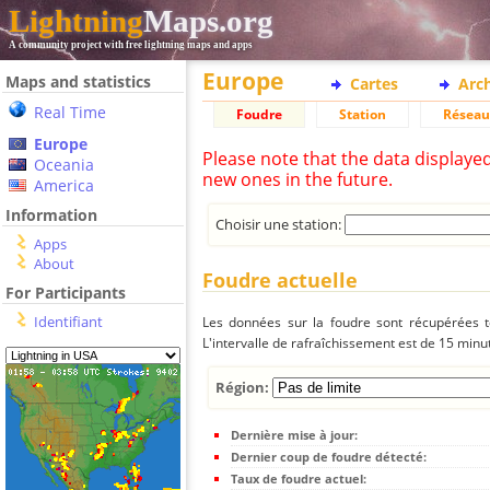
Lightning
Maps.org
A community project with free lightning maps and apps
Europe
Maps and statistics
Cartes
Arc
Real Time
Foudre
Station
Réseau
Europe
Please note that the data displaye
Oceania
new ones in the future.
America
Information
Choisir une station:
Apps
About
Foudre actuelle
For Participants
Identifiant
Les données sur la foudre sont récupérées to
L'intervalle de rafraîchissement est de 15 minu
Région:
Dernière mise à jour:
Dernier coup de foudre détecté:
Taux de foudre actuel: