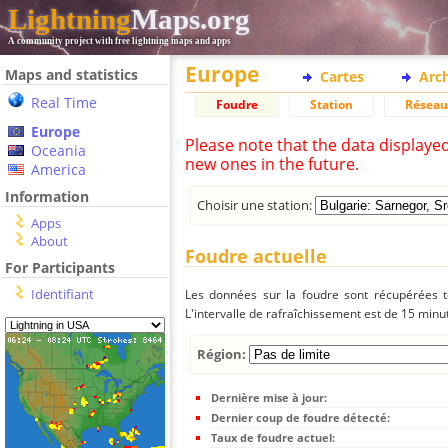
Lightning
Maps.org
A community project with free lightning maps and apps
Europe
Maps and statistics
Cartes
Arc
Real Time
Foudre
Station
Réseau
Europe
Please note that the data displaye
Oceania
new ones in the future.
America
Information
Choisir une station:
Apps
About
Foudre actuelle
For Participants
Identifiant
Les données sur la foudre sont récupérées to
L'intervalle de rafraîchissement est de 15 minu
Région:
Dernière mise à jour:
Dernier coup de foudre détecté:
Taux de foudre actuel: