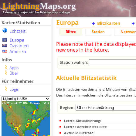
Lightning
Maps.org
A community project with free lightning maps and apps
Europa
Karten/Statistiken
Blitzkarten
Echtzeit
Blitze
Station
Netzwer
Europa
Please note that the data displaye
Ozeanien
new ones in the future.
Amerika
Infos
Station wählen:
Apps
Über
Aktuelle Blitzstatistik
Für Teilnehmer
Login
Die Blitzdaten werden alle 2 Minuten von Bli
Das Intervall in welchem die Blitzrate bestimmt
Region:
Letzte Aktualisierung:
Letzter detektierter Blitz:
Aktuelle Blitzrate: