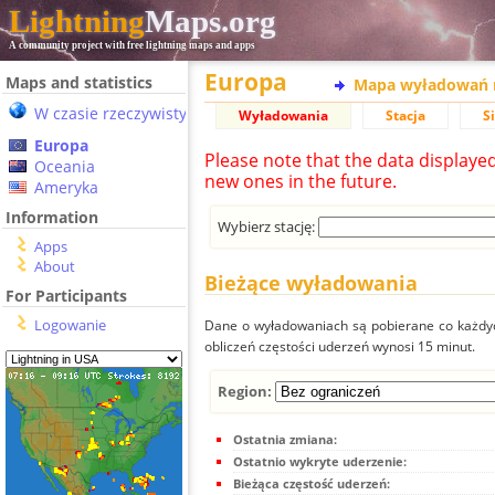
Lightning
Maps.org
A community project with free lightning maps and apps
Europa
Maps and statistics
Mapa wyładowań 
W czasie rzeczywistym
Wyładowania
Stacja
S
Europa
Please note that the data displaye
Oceania
new ones in the future.
Ameryka
Information
Wybierz stację:
Apps
About
Bieżące wyładowania
For Participants
Logowanie
Dane o wyładowaniach są pobierane co każdych
obliczeń częstości uderzeń wynosi 15 minut.
Region:
Ostatnia zmiana:
Ostatnio wykryte uderzenie:
Bieżąca częstość uderzeń: