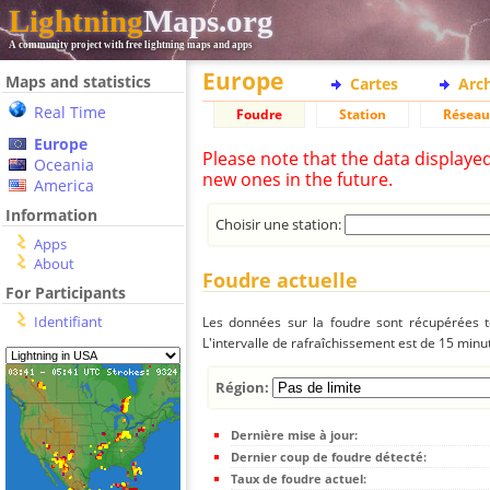
Lightning
Maps.org
A community project with free lightning maps and apps
Europe
Maps and statistics
Cartes
Arc
Real Time
Foudre
Station
Réseau
Europe
Please note that the data displaye
Oceania
new ones in the future.
America
Information
Choisir une station:
Apps
About
Foudre actuelle
For Participants
Identifiant
Les données sur la foudre sont récupérées to
L'intervalle de rafraîchissement est de 15 minu
Région:
Dernière mise à jour:
Dernier coup de foudre détecté:
Taux de foudre actuel: