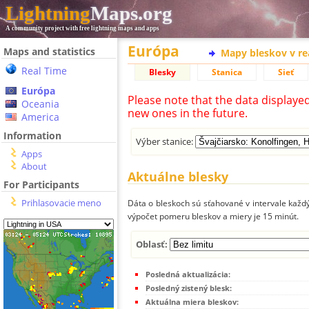
Lightning
Maps.org
A community project with free lightning maps and apps
Európa
Maps and statistics
Mapy bleskov v r
Real Time
Blesky
Stanica
Sieť
Európa
Please note that the data displaye
Oceania
new ones in the future.
America
Information
Výber stanice:
Apps
About
Aktuálne blesky
For Participants
Prihlasovacie meno
Dáta o bleskoch sú sťahované v intervale každý
výpočet pomeru bleskov a miery je 15 minút.
Oblasť:
Posledná aktualizácia:
Posledný zistený blesk:
Aktuálna miera bleskov: