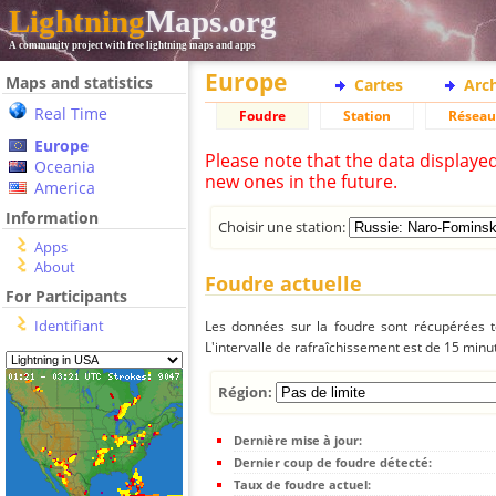
Lightning
Maps.org
A community project with free lightning maps and apps
Europe
Maps and statistics
Cartes
Arc
Real Time
Foudre
Station
Réseau
Europe
Please note that the data displaye
Oceania
new ones in the future.
America
Information
Choisir une station:
Apps
About
Foudre actuelle
For Participants
Identifiant
Les données sur la foudre sont récupérées to
L'intervalle de rafraîchissement est de 15 minu
Région:
Dernière mise à jour:
Dernier coup de foudre détecté:
Taux de foudre actuel: