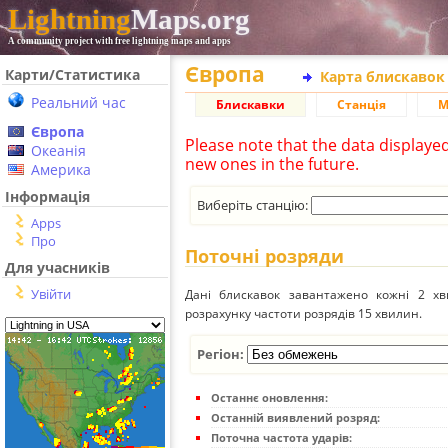
Lightning
Maps.org
A community project with free lightning maps and apps
Європа
Карти/Статистика
Карта блискавок
Реальний час
Блискавки
Станція
М
Європа
Please note that the data displaye
Океанія
new ones in the future.
Америка
Інформація
Виберіть станцію:
Apps
Про
Поточні розряди
Для учасників
Увійти
Дані блискавок завантажено кожні 2 хвил
розрахунку частоти розрядів 15 хвилин.
Регіон:
Останнє оновлення:
Останній виявлений розряд:
Поточна частота ударів: