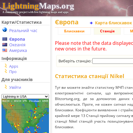
Lightning
Maps.org
A community project with free lightning maps and apps
Європа
Карти/Статистика
Карта блискавок
Реальний час
Блискавки
Станція
М
Європа
Please note that the data displaye
Океанія
new ones in the future.
Америка
Інформація
Виберіть станцію:
Apps
Про
Статистика станції Nikel
Для учасників
Увійти
Тут ви можете знайти статистику МЧП станц
електромагнітні сигнали, що випромі
Blitzortung.org, де за допомогою даних
обчислюється. Проте, не кожен сигнал над
блискавки. Коефіцієнти виявлення і страйк
крайней мере 13 Станції прийому сигналу ві
станції Nikel станцій участь позиціонуван
блискавки.