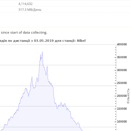
4,114,632
317.3 MB/День
since start of data collecting.