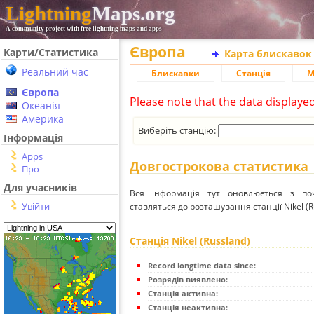
Lightning
Maps.org
A community project with free lightning maps and apps
Європа
Карти/Статистика
Карта блискавок
Реальний час
Блискавки
Станція
М
Європа
Please note that the data displaye
Океанія
Америка
Виберіть станцію:
Інформація
Apps
Довгострокова статистика
Про
Для учасників
Вся інформація тут оновлюється з п
Увійти
ставляться до розташування станції Nikel (R
Станція Nikel (Russland)
Record longtime data since:
Розрядів виявлено:
Станція активна:
Станція неактивна: