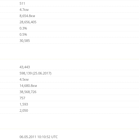
511
4.7км
8,654.8км
28,656,405
0.3%
0.5%
30,585
43,443
598,139 (25.06.2017)
4.5км
14,680.8км
38,568,726
757
1,593
2,050
06.05.2011 10:10:52 UTC