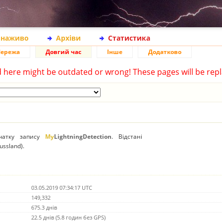
 наживо
Архіви
Статистика
ережа
Довгий час
Інше
Додатково
d here might be outdated or wrong! These pages will be repl
очатку запису
My
LightningDetection
. Відстані
ussland).
03.05.2019 07:34:17 UTC
149,332
675.3 днів
22.5 днів (5.8 годин без GPS)