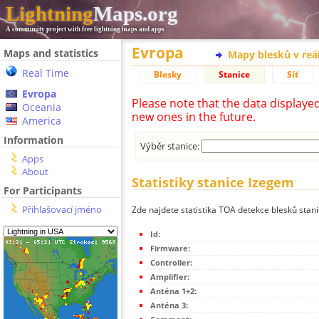
Lightning
Maps.org
A community project with free lightning maps and apps
Evropa
Maps and statistics
Mapy blesků v reá
Real Time
Blesky
Stanice
Síť
Evropa
Please note that the data displaye
Oceania
new ones in the future.
America
Information
Výběr stanice:
Apps
About
Statistiky stanice Izegem
For Participants
Přihlašovací jméno
Zde najdete statistika TOA detekce blesků stan
Id:
Firmware:
Controller:
Amplifier:
Anténa 1+2:
Anténa 3: