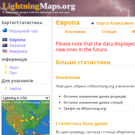
Lightning
Maps.org
A community project with free lightning maps and apps
Європа
Карти/Статистика
Карта блискавок
Реальний час
Блискавки
Станція
М
Європа
Please note that the data displaye
Океанія
new ones in the future.
Америка
Інформація
Більше статистики
Apps
Про
Оновлення
Для учасників
Нові дані, зібрані з blitzortung.org у визначе
Увійти
Останнє оновлення даних розрядів:
Останнє оновлення даних станції:
Трафік на Blitzortung.org:
Статистика бази даних
Всі дані розряду, сигналу і станції зберігаєт